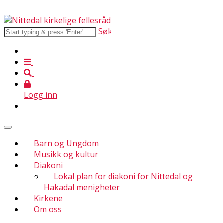
Søk
Logg inn
Barn og Ungdom
Musikk og kultur
Diakoni
Lokal plan for diakoni for Nittedal og
Hakadal menigheter
Kirkene
Om oss