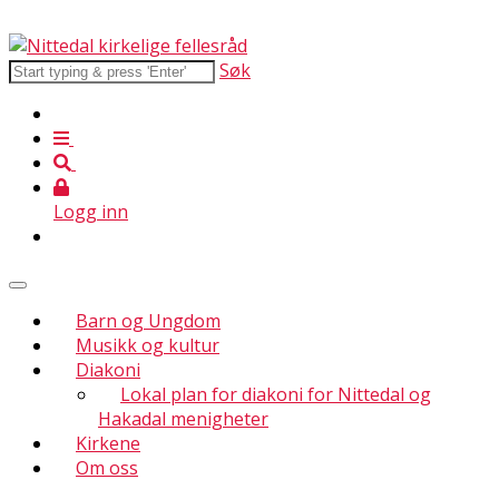
Søk
Logg inn
Barn og Ungdom
Musikk og kultur
Diakoni
Lokal plan for diakoni for Nittedal og
Hakadal menigheter
Kirkene
Om oss